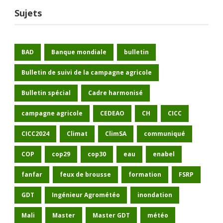
Sujets
BAD
Banque mondiale
bulletin
Bulletin de suivi de la campagne agricole
Bulletin spécial
Cadre harmonisé
campagne agricole
CEDEAO
CH
CICC
CICC2024
Climat
ClimSA
communiqué
COP
cop29
cop30
eau
enabel
fanfar
feux de brousse
formation
FSRP
GDT
Ingénieur Agrométéo
inondation
Mali
Master
Master GDT
météo