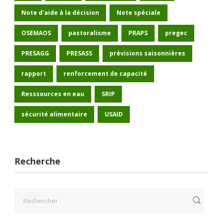
Note d'aide à la décision
Note spéciale
OSEMAOS
pastoralisme
PRAPS
pregec
PRESAGG
PRESASS
prévisions saisonnières
rapport
renforcement de capacité
Resssources en eau
SRIP
sécurité alimentaire
USAID
Recherche