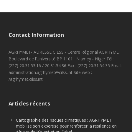
Contact Information
AGRHYMET- ADRESSE CILSS - Centre Régional AGRHYMET
Boulevard de l’Université BP 11011 Niamey - Niger Tél :
(227) 20.31.53.16 / 20.31.54.36 Fax : (227) 20.31.54.35 Email:
administration.agrhymet@cilss.int Site web :
/agrhymet.cilss.int
Articles récents
Cartographie des risques climatiques : AGRHYMET
mobilise son expertise pour renforcer la résilience en
Afrique de l’Ouest et au Sahel