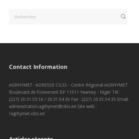
Contact Information
AGRHYMET- ADRESSE CILSS - Centre Régional AGRHYMET
Boulevard de l’Université BP 11011 Niamey - Niger Tél :
(227) 20.31.53.16 / 20.31.54.36 Fax : (227) 20.31.54.35 Email:
administration.agrhymet@cilss.int Site web :
/agrhymet.cilss.int