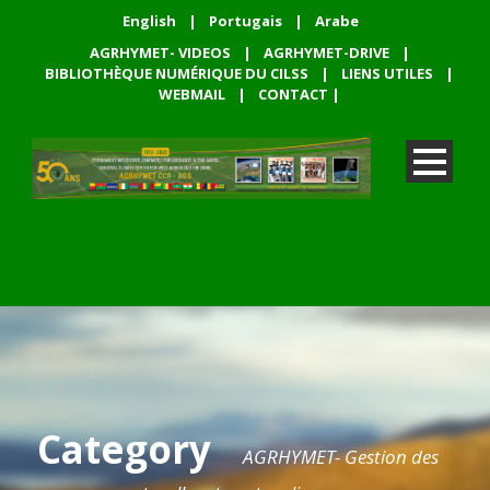
English
|
Portugais
|
Arabe
AGRHYMET- VIDEOS
|
AGRHYMET-DRIVE
|
BIBLIOTHÈQUE NUMÉRIQUE DU CILSS
|
LIENS UTILES
|
WEBMAIL
|
CONTACT
|
Category
AGRHYMET- Gestion des