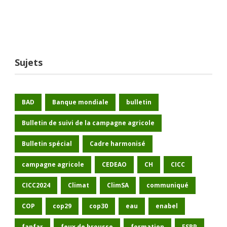
Sujets
BAD
Banque mondiale
bulletin
Bulletin de suivi de la campagne agricole
Bulletin spécial
Cadre harmonisé
campagne agricole
CEDEAO
CH
CICC
CICC2024
Climat
ClimSA
communiqué
COP
cop29
cop30
eau
enabel
fanfar
feux de brousse
formation
FSRP