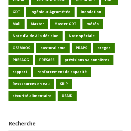
GDT
Ingénieur Agrométéo
inondation
Mali
Master
Master GDT
météo
Note d'aide à la décision
Note spéciale
OSEMAOS
pastoralisme
PRAPS
pregec
PRESAGG
PRESASS
prévisions saisonnières
rapport
renforcement de capacité
Resssources en eau
SRIP
sécurité alimentaire
USAID
Recherche