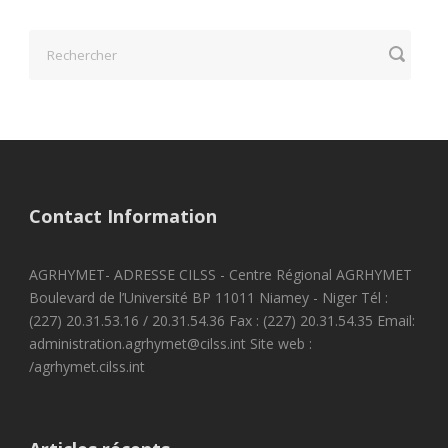
Contact Information
AGRHYMET- ADRESSE CILSS - Centre Régional AGRHYMET
Boulevard de l’Université BP 11011 Niamey - Niger Tél :
(227) 20.31.53.16 / 20.31.54.36 Fax : (227) 20.31.54.35 Email:
administration.agrhymet@cilss.int Site web :
/agrhymet.cilss.int