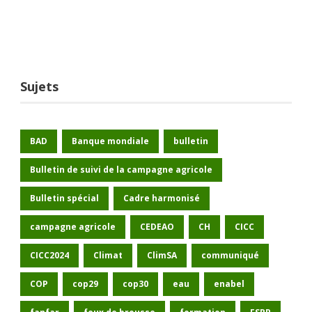
Sujets
BAD
Banque mondiale
bulletin
Bulletin de suivi de la campagne agricole
Bulletin spécial
Cadre harmonisé
campagne agricole
CEDEAO
CH
CICC
CICC2024
Climat
ClimSA
communiqué
COP
cop29
cop30
eau
enabel