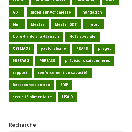
fanfar
feux de brousse
formation
FSRP
GDT
Ingénieur Agrométéo
inondation
Mali
Master
Master GDT
météo
Note d'aide à la décision
Note spéciale
OSEMAOS
pastoralisme
PRAPS
pregec
PRESAGG
PRESASS
prévisions saisonnières
rapport
renforcement de capacité
Resssources en eau
SRIP
sécurité alimentaire
USAID
Recherche