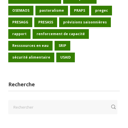
OSEMAOS
pastoralisme
PRAPS
pregec
PRESAGG
PRESASS
prévisions saisonnières
rapport
renforcement de capacité
Resssources en eau
SRIP
sécurité alimentaire
USAID
Recherche