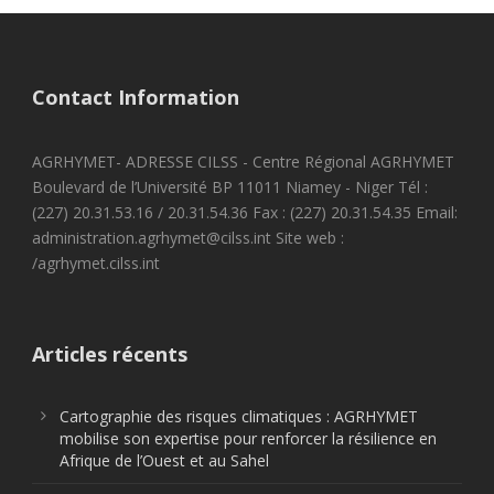
Contact Information
AGRHYMET- ADRESSE CILSS - Centre Régional AGRHYMET
Boulevard de l’Université BP 11011 Niamey - Niger Tél :
(227) 20.31.53.16 / 20.31.54.36 Fax : (227) 20.31.54.35 Email:
administration.agrhymet@cilss.int Site web :
/agrhymet.cilss.int
Articles récents
Cartographie des risques climatiques : AGRHYMET
mobilise son expertise pour renforcer la résilience en
Afrique de l’Ouest et au Sahel