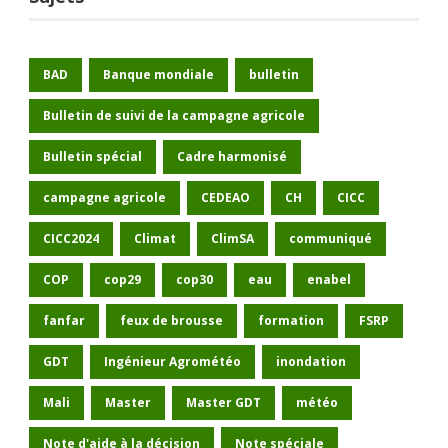
BAD
Banque mondiale
bulletin
Bulletin de suivi de la campagne agricole
Bulletin spécial
Cadre harmonisé
campagne agricole
CEDEAO
CH
CICC
CICC2024
Climat
ClimSA
communiqué
COP
cop29
cop30
eau
enabel
fanfar
feux de brousse
formation
FSRP
GDT
Ingénieur Agrométéo
inondation
Mali
Master
Master GDT
météo
Note d'aide à la décision
Note spéciale