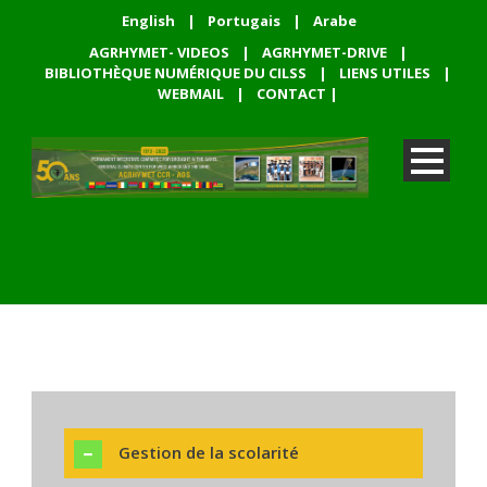
English
|
Portugais
|
Arabe
AGRHYMET- VIDEOS
|
AGRHYMET-DRIVE
|
BIBLIOTHÈQUE NUMÉRIQUE DU CILSS
|
LIENS UTILES
|
WEBMAIL
|
CONTACT
|
Gestion de la scolarité