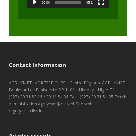
00:00
05:14
Contact Information
AGRHYMET- ADRESSE CILSS - Centre Régional AGRHYMET
Boulevard de l’Université BP 11011 Niamey - Niger Tél :
(227) 20.31.53.16 / 20.31.54.36 Fax : (227) 20.31.54.35 Email:
administration.agrhymet@cilss.int Site web :
/agrhymet.cilss.int
Articles récents