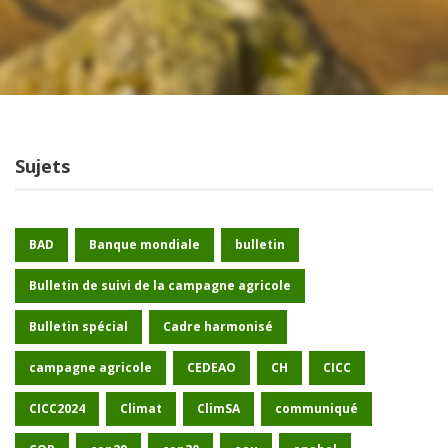
Sujets
BAD
Banque mondiale
bulletin
Bulletin de suivi de la campagne agricole
Bulletin spécial
Cadre harmonisé
campagne agricole
CEDEAO
CH
CICC
CICC2024
Climat
ClimSA
communiqué