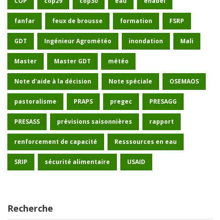
COP
cop29
cop30
eau
enabel
fanfar
feux de brousse
formation
FSRP
GDT
Ingénieur Agrométéo
inondation
Mali
Master
Master GDT
météo
Note d'aide à la décision
Note spéciale
OSEMAOS
pastoralisme
PRAPS
pregec
PRESAGG
PRESASS
prévisions saisonnières
rapport
renforcement de capacité
Resssources en eau
SRIP
sécurité alimentaire
USAID
Recherche