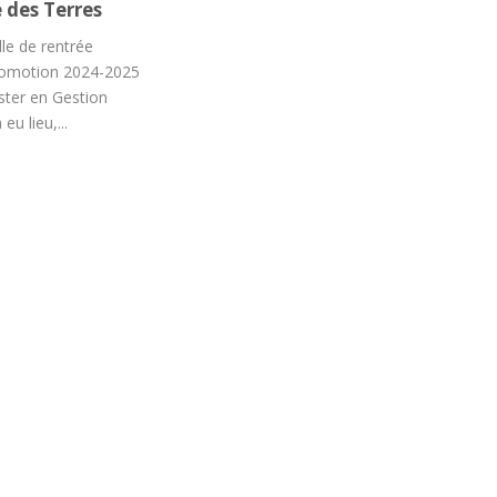
 des Terres
lle de rentrée
romotion 2024-2025
ster en Gestion
u lieu,...