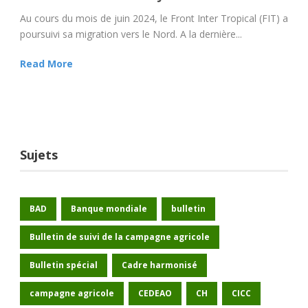
Au cours du mois de juin 2024, le Front Inter Tropical (FIT) a
poursuivi sa migration vers le Nord. A la dernière...
Read More
Sujets
BAD
Banque mondiale
bulletin
Bulletin de suivi de la campagne agricole
Bulletin spécial
Cadre harmonisé
campagne agricole
CEDEAO
CH
CICC