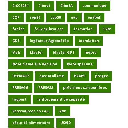
CICC2024
Climat
ClimSA
communiqué
COP
cop29
cop30
eau
enabel
fanfar
feux de brousse
formation
FSRP
GDT
Ingénieur Agrométéo
inondation
Mali
Master
Master GDT
météo
Note d'aide à la décision
Note spéciale
OSEMAOS
pastoralisme
PRAPS
pregec
PRESAGG
PRESASS
prévisions saisonnières
rapport
renforcement de capacité
Resssources en eau
SRIP
sécurité alimentaire
USAID