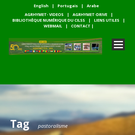
English
|
Portugais
|
Arabe
AGRHYMET- VIDEOS
|
AGRHYMET-DRIVE
|
BIBLIOTHÈQUE NUMÉRIQUE DU CILSS
|
LIENS UTILES
|
WEBMAIL
|
CONTACT
|
Tag
pastoralisme