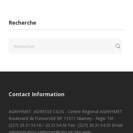
Recherche
Contact Information
AGRHYMET- ADRESSE CILSS - Centre Régional AGRHYMET
Boulevard de l’Université BP 11011 Niamey - Niger Tél :
(227) 20.31.53.16 / 20.31.54.36 Fax : (227) 20.31.54.35 Email:
administration.agrhymet@cilss.int Site web :