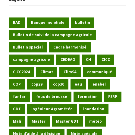
BAD
Banque mondiale
bulletin
Bulletin de suivi de la campagne agricole
Bulletin spécial
Cadre harmonisé
campagne agricole
CEDEAO
CH
CICC
CICC2024
Climat
ClimSA
communiqué
COP
cop29
cop30
eau
enabel
fanfar
feux de brousse
formation
FSRP
GDT
Ingénieur Agrométéo
inondation
Mali
Master
Master GDT
météo
Note d'aide à la décision
Note spéciale