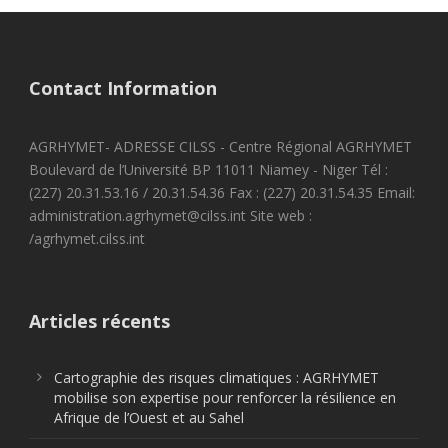
Contact Information
AGRHYMET- ADRESSE CILSS - Centre Régional AGRHYMET
Boulevard de l’Université BP 11011 Niamey - Niger Tél :
(227) 20.31.53.16 / 20.31.54.36 Fax : (227) 20.31.54.35 Email:
administration.agrhymet@cilss.int Site web :
/agrhymet.cilss.int
Articles récents
Cartographie des risques climatiques : AGRHYMET
mobilise son expertise pour renforcer la résilience en
Afrique de l’Ouest et au Sahel