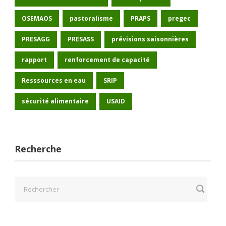
OSEMAOS
pastoralisme
PRAPS
pregec
PRESAGG
PRESASS
prévisions saisonnières
rapport
renforcement de capacité
Resssources en eau
SRIP
sécurité alimentaire
USAID
Recherche