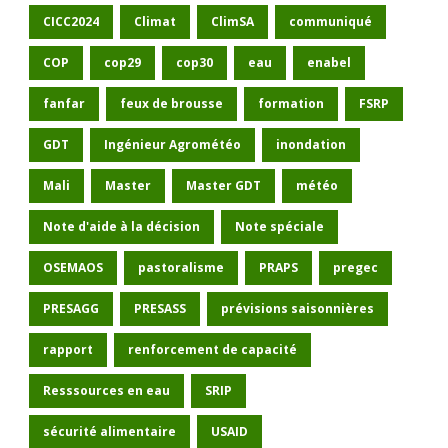
CICC2024
Climat
ClimSA
communiqué
COP
cop29
cop30
eau
enabel
fanfar
feux de brousse
formation
FSRP
GDT
Ingénieur Agrométéo
inondation
Mali
Master
Master GDT
météo
Note d'aide à la décision
Note spéciale
OSEMAOS
pastoralisme
PRAPS
pregec
PRESAGG
PRESASS
prévisions saisonnières
rapport
renforcement de capacité
Resssources en eau
SRIP
sécurité alimentaire
USAID