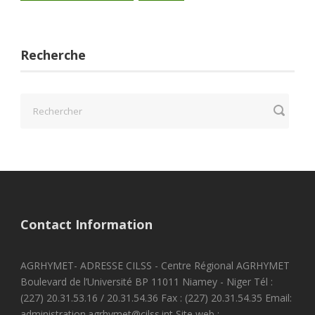
Recherche
Contact Information
AGRHYMET- ADRESSE CILSS - Centre Régional AGRHYMET
Boulevard de l’Université BP 11011 Niamey - Niger Tél :
(227) 20.31.53.16 / 20.31.54.36 Fax : (227) 20.31.54.35 Email:
administration.agrhymet@cilss.int Site web :