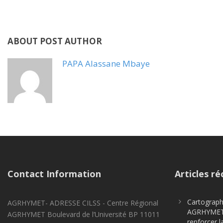
ABOUT POST AUTHOR
PAPA Alassane Mbaye
Contact Information
Articles ré
Cartographi
AGRHYMET- ADRESSE CILSS - Centre Régional
AGRHYMET m
AGRHYMET Boulevard de l’Université BP 11011
renforcer l