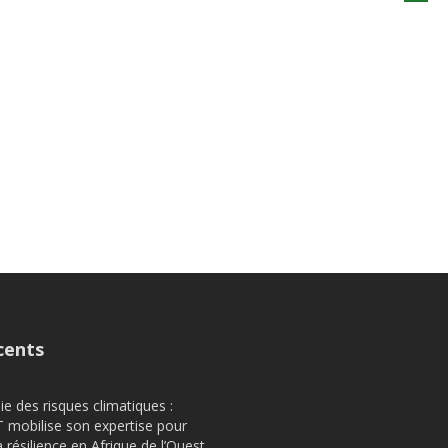
cents
e des risques climatiques :
obilise son expertise pour
a résilience en Afrique de l’Ouest