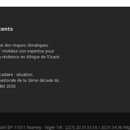
cents
e des risques climatiques :
obilise son expertise pour
a résilience en Afrique de l’Ouest
cadaire : situation
astorale de la 2ème décade du
llet 2026
sité BP 11011 Niamey - Niger Tél : (227) 20.31.53.16 / 20.31.54.36 https