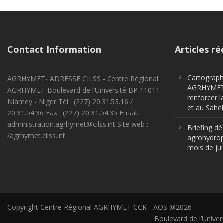
Contact Information
Articles ré
Cartographi
AGRHYMET- ADRESSE CILSS - Centre Régional
AGRHYMET m
AGRHYMET Boulevard de l’Université BP 11011
renforcer l
Niamey - Niger Tél : (227) 20.31.53.16 /
et au Sahel
20.31.54.36 Fax : (227) 20.31.54.35 Email:
administration.agrhymet@cilss.int Site web :
Briefing dé
/agrhymet.cilss.int
agrohydrop
mois de jui
Copyright Centre Régional AGRHYMET CCR - AOS @2026
Boulevard de l’Univer