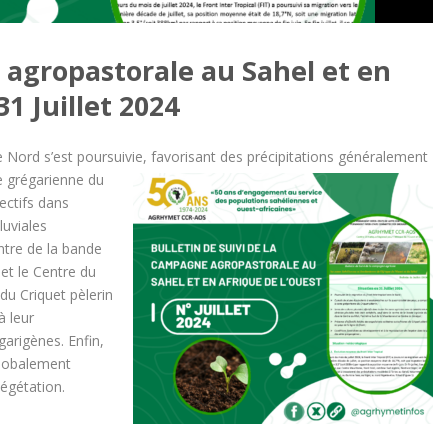
 agropastorale au Sahel et en
31 Juillet 2024
 le Nord s’est poursuivie, favorisant des précipitations généralement
e grégarienne du
ectifs dans
luviales
ntre de la bande
 et le Centre du
du Criquet pèlerin
à leur
garigènes. Enfin,
 globalement
égétation.