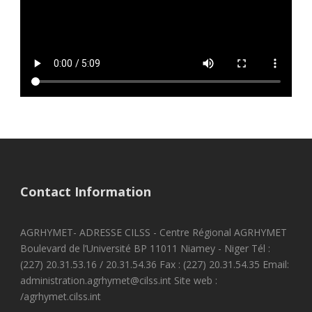
Contact Information
AGRHYMET- ADRESSE CILSS - Centre Régional AGRHYMET
Boulevard de l’Université BP 11011 Niamey - Niger Tél :
(227) 20.31.53.16 / 20.31.54.36 Fax : (227) 20.31.54.35 Email:
administration.agrhymet@cilss.int Site web :
/agrhymet.cilss.int