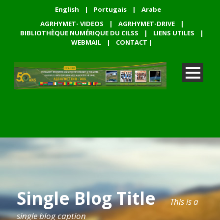
English
|
Portugais
|
Arabe
AGRHYMET- VIDEOS
|
AGRHYMET-DRIVE
|
BIBLIOTHÈQUE NUMÉRIQUE DU CILSS
|
LIENS UTILES
|
WEBMAIL
|
CONTACT
|
Single Blog Title
This is a
single blog caption