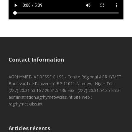
Contact Information
AGRHYMET- ADRESSE CILSS - Centre Régional AGRHYMET
Boulevard de l’Université BP 11011 Niamey - Niger Tél :
(227) 20.31.53.16 / 20.31.54.36 Fax : (227) 20.31.54.35 Email:
administration.agrhymet@cilss.int Site web :
/agrhymet.cilss.int
Articles récents