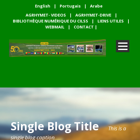
English
|
Portugais
|
Arabe
AGRHYMET- VIDEOS
|
AGRHYMET-DRIVE
|
BIBLIOTHÈQUE NUMÉRIQUE DU CILSS
|
LIENS UTILES
|
WEBMAIL
|
CONTACT
|
Single Blog Title
This is a
single blog caption