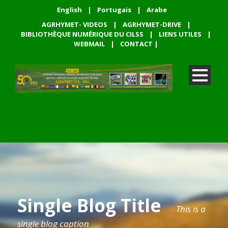
English
|
Portugais
|
Arabe
AGRHYMET- VIDEOS
|
AGRHYMET-DRIVE
|
BIBLIOTHÈQUE NUMÉRIQUE DU CILSS
|
LIENS UTILES
|
WEBMAIL
|
CONTACT
|
Single Blog Title
This is a
single blog caption