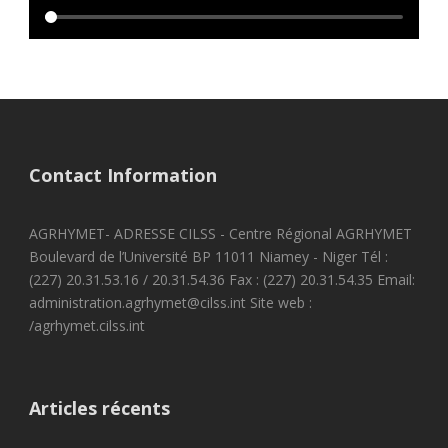
Contact Information
AGRHYMET- ADRESSE CILSS - Centre Régional AGRHYMET
Boulevard de l’Université BP 11011 Niamey - Niger Tél :
(227) 20.31.53.16 / 20.31.54.36 Fax : (227) 20.31.54.35 Email:
administration.agrhymet@cilss.int Site web :
/agrhymet.cilss.int
Articles récents