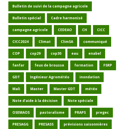
Bulletin de suivi de la campagne agricole
Bulletin spécial
Cadre harmonisé
campagne agricole
CEDEAO
CH
CICC
CICC2024
Climat
ClimSA
communiqué
COP
cop29
cop30
eau
enabel
fanfar
feux de brousse
formation
FSRP
GDT
Ingénieur Agrométéo
inondation
Mali
Master
Master GDT
météo
Note d'aide à la décision
Note spéciale
OSEMAOS
pastoralisme
PRAPS
pregec
PRESAGG
PRESASS
prévisions saisonnières