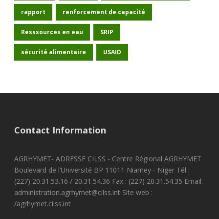
rapport
renforcement de capacité
Resssources en eau
SRIP
sécurité alimentaire
USAID
Contact Information
AGRHYMET- ADRESSE CILSS - Centre Régional AGRHYMET
Boulevard de l’Université BP 11011 Niamey - Niger Tél :
(227) 20.31.53.16 / 20.31.54.36 Fax : (227) 20.31.54.35 Email:
administration.agrhymet@cilss.int Site web :
/agrhymet.cilss.int