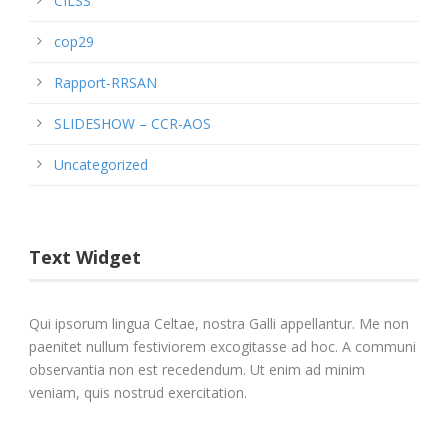
CILSS
cop29
Rapport-RRSAN
SLIDESHOW – CCR-AOS
Uncategorized
Text Widget
Qui ipsorum lingua Celtae, nostra Galli appellantur. Me non
paenitet nullum festiviorem excogitasse ad hoc. A communi
observantia non est recedendum. Ut enim ad minim
veniam, quis nostrud exercitation.