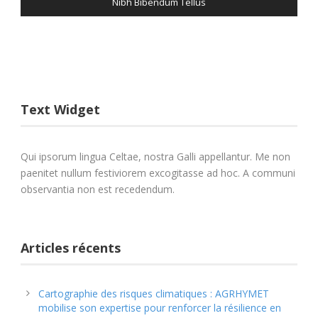
Nibh Bibendum Tellus
Justo Vestibulum
Etiam Adipiscing
Text Widget
Qui ipsorum lingua Celtae, nostra Galli appellantur. Me non
paenitet nullum festiviorem excogitasse ad hoc. A communi
observantia non est recedendum.
Articles récents
Cartographie des risques climatiques : AGRHYMET
mobilise son expertise pour renforcer la résilience en