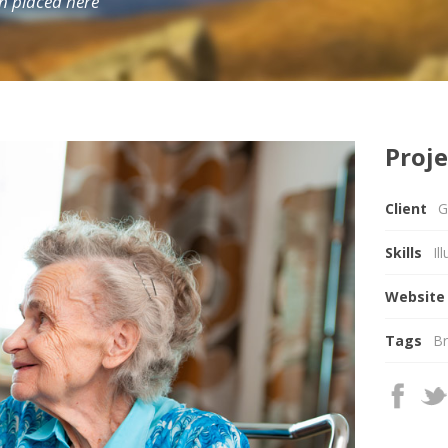
n placed here
Proje
Client
G
Skills
Il
Websit
Tags
Br