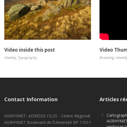
Video inside this post
Video Thum
Identity
,
Typography
Branding
,
Identit
Contact Information
Articles ré
Cartographi
AGRHYMET- ADRESSE CILSS - Centre Régional
AGRHYMET m
AGRHYMET Boulevard de l’Université BP 11011
renforcer l