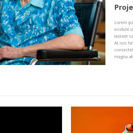
Proje
Lorem ips
incidunt 
laoreet r
At nos hi
consectet
magna ali