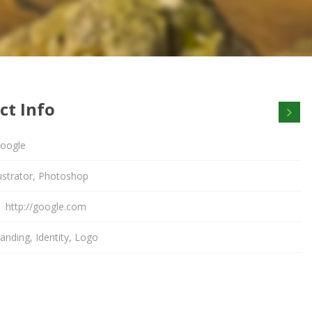
ct Info
oogle
lustrator, Photoshop
e
http://google.com
anding
,
Identity
,
Logo