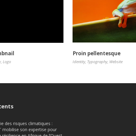
bnail
Proin pellentesque
y
,
Logo
Identity
,
Typography
,
Website
cents
e des risques climatiques :
obilise son expertise pour
a résilience en Afrique de l’Ouest