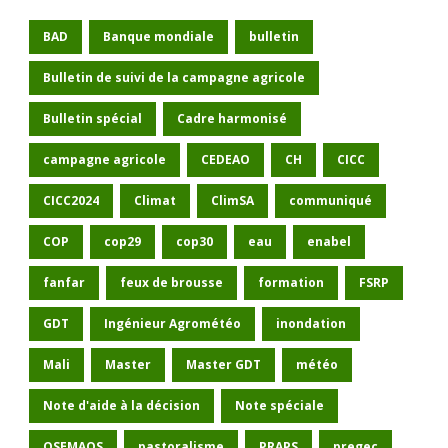
BAD
Banque mondiale
bulletin
Bulletin de suivi de la campagne agricole
Bulletin spécial
Cadre harmonisé
campagne agricole
CEDEAO
CH
CICC
CICC2024
Climat
ClimSA
communiqué
COP
cop29
cop30
eau
enabel
fanfar
feux de brousse
formation
FSRP
GDT
Ingénieur Agrométéo
inondation
Mali
Master
Master GDT
météo
Note d'aide à la décision
Note spéciale
OSEMAOS
pastoralisme
PRAPS
pregec