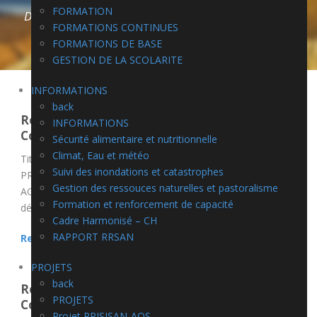
FORMATION
DE POSTES
FORMATIONS CONTINUES
FORMATIONS DE BASE
GESTION DE LA SCOLARITE
INFORMATIONS
back
Recrutement d’un (e) Expert (e) en
INFORMATIONS
Communication du programme PRADEP-AOS
Sécurité alimentaire et nutritionnelle
Climat, Eau et météo
Titre du poste: Expert (e) en Communication du programme
Suivi des inondations et catastrophes
PRADEP-AOS Lieu d’affectation: Centre Régional
Gestion des ressouces naturelles et pastoralisme
AGRHYMET CCR-AOS, Niamey, Niger avec des
Formation et renforcement de capacité
déplacements dans...
Cadre Harmonisé – CH
RAPPORT RRSAN
Read More
PROJETS
back
Recrutement d’un (e) Expert (e) en
PROJETS
Communication du PEPISAO
Projet PRISISAN-AOS