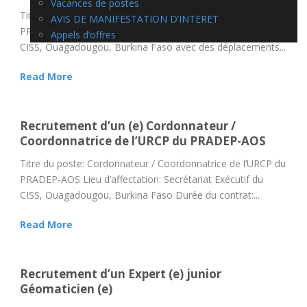
Vacances de postes
Titre du poste: Expert (e) en Suivi-Evaluation du programme
AVIS DE MANIFESTATION D’INTERET
PRADEP-AOS Lieu d’affectation: Secrétariat Exécutif du
Appels d’offres
CISS, Ouagadougou, Burkina Faso avec des déplacements...
Read More
Recrutement d’un (e) Cordonnateur /
Coordonnatrice de l’URCP du PRADEP-AOS
Titre du poste: Cordonnateur / Coordonnatrice de l’URCP du
PRADEP-AOS Lieu d’affectation: Secrétariat Exécutif du
CISS, Ouagadougou, Burkina Faso Durée du contrat:...
Read More
Recrutement d’un Expert (e) junior
Géomaticien (e)