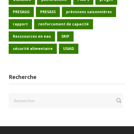
PRESAGG
PRESASS
prévisions saisonnières
rapport
renforcement de capacité
Resssources en eau
SRIP
sécurité alimentaire
USAID
Recherche