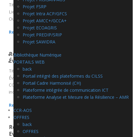
Titre du poste: Expert (e) en Communication du PEPISAO
Projet FSRP
Lieu d’affectation: Secrétariat Exécutif du CISS,
Projet Intra ACP/GFCS
Ouagadougou, Burkina Faso avec des déplacements dans...
Projet AMCC+/GCCA+
Projet ECOAGRIS
Read More
Projet PREDIP/SRIP
Projet SAWIDRA
Recrutement d’un(e) Assistant(e) en Suivi
Bibliothèque Numérique
Évaluation
PORTAILS WEB
back
Titre du poste: Recrutement d’un(e) Assistant(e) en Suivi
Portail intégré des plateformes du CILSS
Évaluation Lieu d’affectation: Centre Régional AGRHYMET
Portail Cadre Harmonisé (CH)
CCR-AOS, Niamey, Niger Durée du contrat: 60 mois
Plateforme intégrée de communication ICT
incluant...
Plateforme Analyse et Mesure de la Résilience – AMR
Read More
CCR-AOS
OFFRES
back
Recrutement d’un (e) Expert (e) en Suivi-
OFFRES
Evaluation du programme PRADEP-AOS