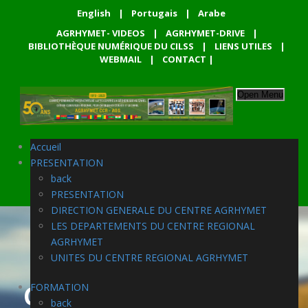
English
|
Portugais
|
Arabe
AGRHYMET- VIDEOS
|
AGRHYMET-DRIVE
|
BIBLIOTHÈQUE NUMÉRIQUE DU CILSS
|
LIENS UTILES
|
WEBMAIL
|
CONTACT
|
Open Menu
Accueil
PRESENTATION
back
PRESENTATION
DIRECTION GENERALE DU CENTRE AGRHYMET
LES DEPARTEMENTS DU CENTRE REGIONAL
AGRHYMET
UNITES DU CENTRE REGIONAL AGRHYMET
Category
FORMATION
AGRHYMET – VACANCES
back