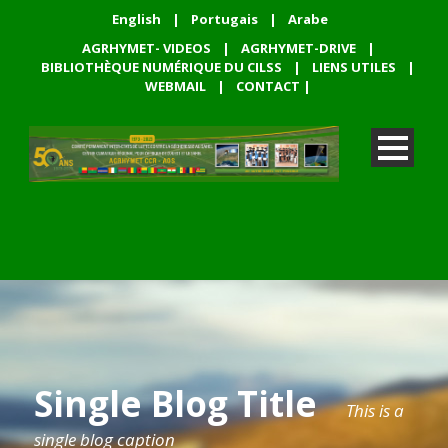
English
|
Portugais
|
Arabe
AGRHYMET- VIDEOS
|
AGRHYMET-DRIVE
|
BIBLIOTHÈQUE NUMÉRIQUE DU CILSS
|
LIENS UTILES
|
WEBMAIL
|
CONTACT
|
Single Blog Title
This is a
single blog caption