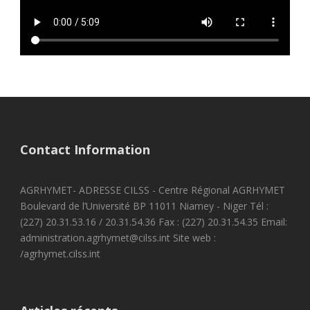
Contact Information
AGRHYMET- ADRESSE CILSS - Centre Régional AGRHYMET
Boulevard de l’Université BP 11011 Niamey - Niger Tél :
(227) 20.31.53.16 / 20.31.54.36 Fax : (227) 20.31.54.35 Email:
administration.agrhymet@cilss.int Site web :
/agrhymet.cilss.int