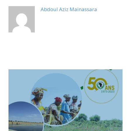
Abdoul Aziz Mainassara