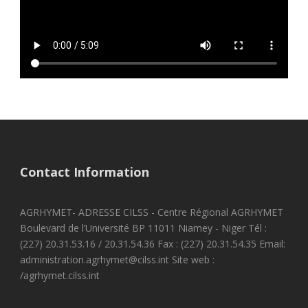
Contact Information
AGRHYMET- ADRESSE CILSS - Centre Régional AGRHYMET
Boulevard de l’Université BP 11011 Niamey - Niger Tél :
(227) 20.31.53.16 / 20.31.54.36 Fax : (227) 20.31.54.35 Email:
administration.agrhymet@cilss.int Site web :
/agrhymet.cilss.int