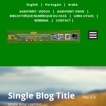
English
|
Portugais
|
Arabe
AGRHYMET- VIDEOS
|
AGRHYMET-DRIVE
|
BIBLIOTHÈQUE NUMÉRIQUE DU CILSS
|
LIENS UTILES
|
WEBMAIL
|
CONTACT
|
Single Blog Title
This is a
single blog caption