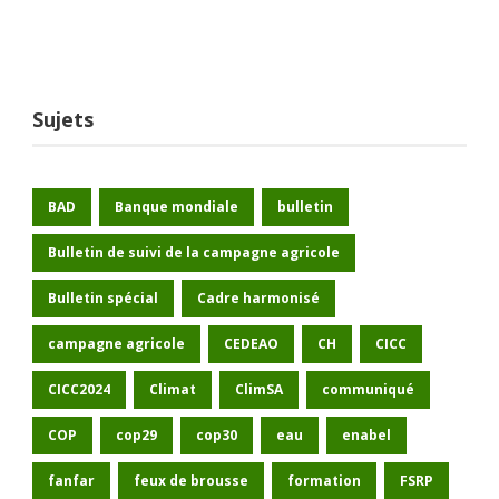
Sujets
BAD
Banque mondiale
bulletin
Bulletin de suivi de la campagne agricole
Bulletin spécial
Cadre harmonisé
campagne agricole
CEDEAO
CH
CICC
CICC2024
Climat
ClimSA
communiqué
COP
cop29
cop30
eau
enabel
fanfar
feux de brousse
formation
FSRP