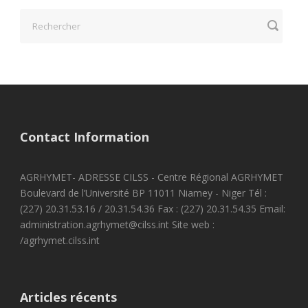
Contact Information
AGRHYMET- ADRESSE CILSS - Centre Régional AGRHYMET
Boulevard de l’Université BP 11011 Niamey - Niger Tél :
(227) 20.31.53.16 / 20.31.54.36 Fax : (227) 20.31.54.35 Email:
administration.agrhymet@cilss.int Site web :
/agrhymet.cilss.int
Articles récents