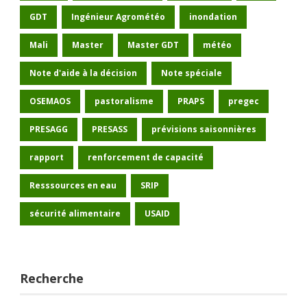
GDT
Ingénieur Agrométéo
inondation
Mali
Master
Master GDT
météo
Note d'aide à la décision
Note spéciale
OSEMAOS
pastoralisme
PRAPS
pregec
PRESAGG
PRESASS
prévisions saisonnières
rapport
renforcement de capacité
Resssources en eau
SRIP
sécurité alimentaire
USAID
Recherche