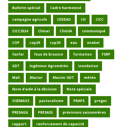
Bulletin spécial
Cadre harmonisé
campagne agricole
CEDEAO
CH
CICC
CICC2024
Climat
ClimSA
communiqué
COP
cop29
cop30
eau
enabel
fanfar
feux de brousse
formation
FSRP
GDT
Ingénieur Agrométéo
inondation
Mali
Master
Master GDT
météo
Note d'aide à la décision
Note spéciale
OSEMAOS
pastoralisme
PRAPS
pregec
PRESAGG
PRESASS
prévisions saisonnières
rapport
renforcement de capacité