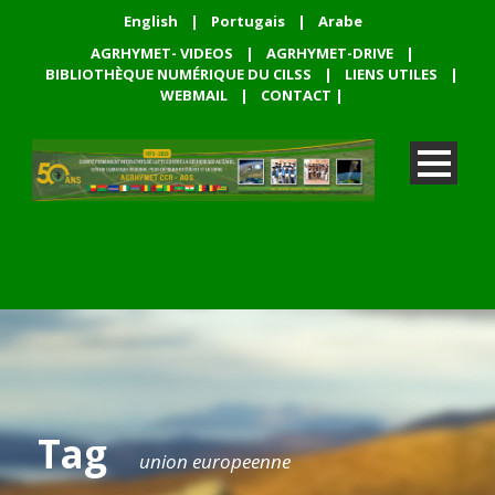
English
|
Portugais
|
Arabe
AGRHYMET- VIDEOS
|
AGRHYMET-DRIVE
|
BIBLIOTHÈQUE NUMÉRIQUE DU CILSS
|
LIENS UTILES
|
WEBMAIL
|
CONTACT
|
Tag
union europeenne