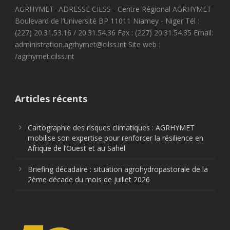
AGRHYMET- ADRESSE CILSS - Centre Régional AGRHYMET
Boulevard de l’Université BP 11011 Niamey - Niger Tél :
(227) 20.31.53.16 / 20.31.54.36 Fax : (227) 20.31.54.35 Email:
administration.agrhymet@cilss.int Site web :
/agrhymet.cilss.int
Articles récents
Cartographie des risques climatiques : AGRHYMET
mobilise son expertise pour renforcer la résilience en
Afrique de l’Ouest et au Sahel
Briefing décadaire : situation agrohydropastorale de la
2ème décade du mois de juillet 2026