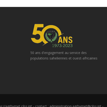
50 ans d'engagement au service des
populations saheliennes et ouest-africaines
://agrhymet.cilss.int - contact : administration.agrhymet@cilss.int -