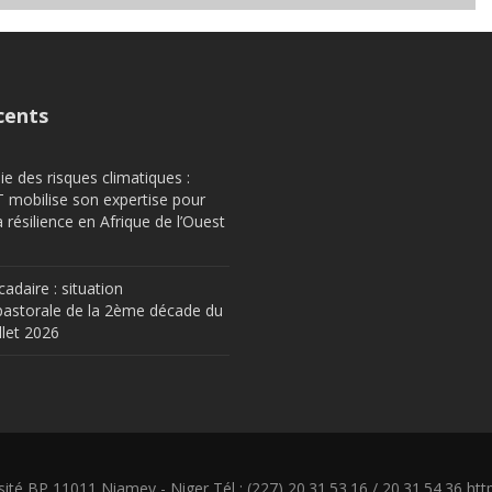
cents
e des risques climatiques :
obilise son expertise pour
a résilience en Afrique de l’Ouest
cadaire : situation
astorale de la 2ème décade du
llet 2026
sité BP 11011 Niamey - Niger Tél : (227) 20.31.53.16 / 20.31.54.36 https