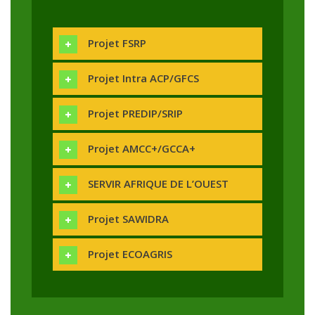
Projet FSRP
Projet Intra ACP/GFCS
Projet PREDIP/SRIP
Projet AMCC+/GCCA+
SERVIR AFRIQUE DE L’OUEST
Projet SAWIDRA
Projet ECOAGRIS