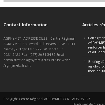
Contact Information
Articles ré
Cartographi
AGRHYMET- ADRESSE CILSS - Centre Régional
AGRHYMET m
AGRHYMET Boulevard de l’Université BP 11011
renforcer l
Niamey - Niger Tél : (227) 20.31.53.16 /
et au Sahel
20.31.54.36 Fax : (227) 20.31.54.35 Email:
administration.agrhymet@cilss.int Site web :
Briefing dé
/agrhymet.cilss.int
agrohydrop
mois de jui
Copyright Centre Régional AGRHYMET CCR - AOS @2026
Boulevard de l’Univer