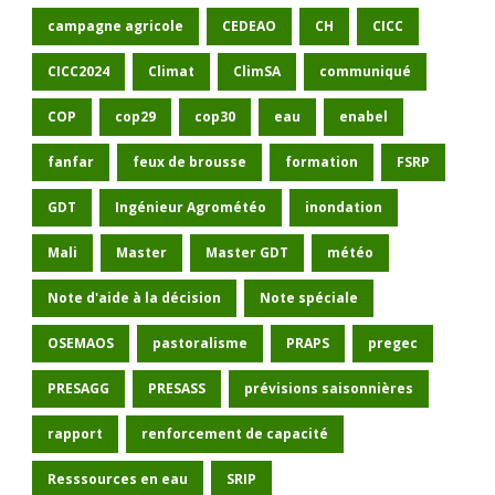
campagne agricole
CEDEAO
CH
CICC
CICC2024
Climat
ClimSA
communiqué
COP
cop29
cop30
eau
enabel
fanfar
feux de brousse
formation
FSRP
GDT
Ingénieur Agrométéo
inondation
Mali
Master
Master GDT
météo
Note d'aide à la décision
Note spéciale
OSEMAOS
pastoralisme
PRAPS
pregec
PRESAGG
PRESASS
prévisions saisonnières
rapport
renforcement de capacité
Resssources en eau
SRIP