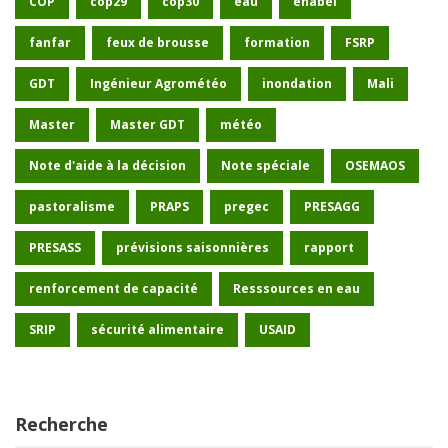
COP
cop29
cop30
eau
enabel
fanfar
feux de brousse
formation
FSRP
GDT
Ingénieur Agrométéo
inondation
Mali
Master
Master GDT
météo
Note d'aide à la décision
Note spéciale
OSEMAOS
pastoralisme
PRAPS
pregec
PRESAGG
PRESASS
prévisions saisonnières
rapport
renforcement de capacité
Resssources en eau
SRIP
sécurité alimentaire
USAID
Recherche