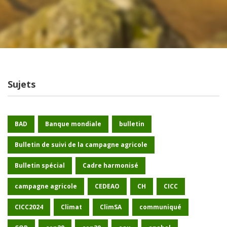
Sujets
BAD
Banque mondiale
bulletin
Bulletin de suivi de la campagne agricole
Bulletin spécial
Cadre harmonisé
campagne agricole
CEDEAO
CH
CICC
CICC2024
Climat
ClimSA
communiqué