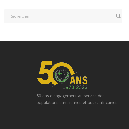
50 ans d'engagement au service des
populations saheliennes et ouest-africaines