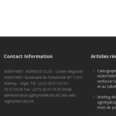
Contact Information
Articles ré
Cartographi
AGRHYMET- ADRESSE CILSS - Centre Régional
AGRHYMET m
AGRHYMET Boulevard de l’Université BP 11011
renforcer l
Niamey - Niger Tél : (227) 20.31.53.16 /
et au Sahel
20.31.54.36 Fax : (227) 20.31.54.35 Email:
administration.agrhymet@cilss.int Site web :
Briefing dé
/agrhymet.cilss.int
agrohydrop
mois de jui