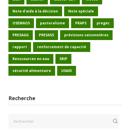
Note d'aide à la décision
Note spéciale
OSEMAOS
pastoralisme
PRAPS
pregec
PRESAGG
PRESASS
prévisions saisonnières
rapport
renforcement de capacité
Resssources en eau
SRIP
sécurité alimentaire
USAID
Recherche