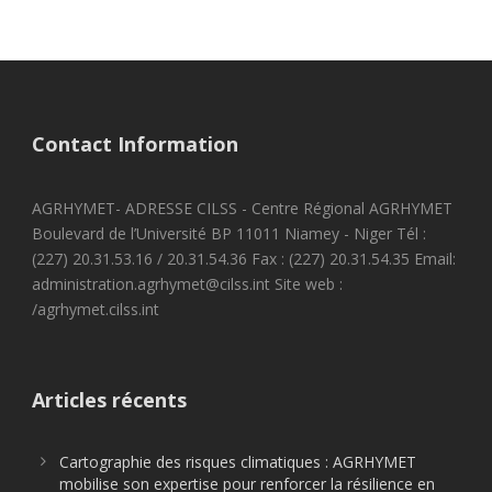
Contact Information
AGRHYMET- ADRESSE CILSS - Centre Régional AGRHYMET
Boulevard de l’Université BP 11011 Niamey - Niger Tél :
(227) 20.31.53.16 / 20.31.54.36 Fax : (227) 20.31.54.35 Email:
administration.agrhymet@cilss.int Site web :
/agrhymet.cilss.int
Articles récents
Cartographie des risques climatiques : AGRHYMET
mobilise son expertise pour renforcer la résilience en