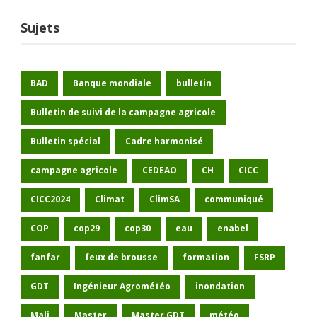
Sujets
BAD
Banque mondiale
bulletin
Bulletin de suivi de la campagne agricole
Bulletin spécial
Cadre harmonisé
campagne agricole
CEDEAO
CH
CICC
CICC2024
Climat
ClimSA
communiqué
COP
cop29
cop30
eau
enabel
fanfar
feux de brousse
formation
FSRP
GDT
Ingénieur Agrométéo
inondation
Mali
Master
Master GDT
météo