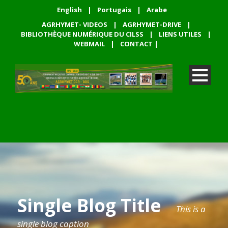
English
|
Portugais
|
Arabe
AGRHYMET- VIDEOS
|
AGRHYMET-DRIVE
|
BIBLIOTHÈQUE NUMÉRIQUE DU CILSS
|
LIENS UTILES
|
WEBMAIL
|
CONTACT
|
Single Blog Title
This is a
single blog caption