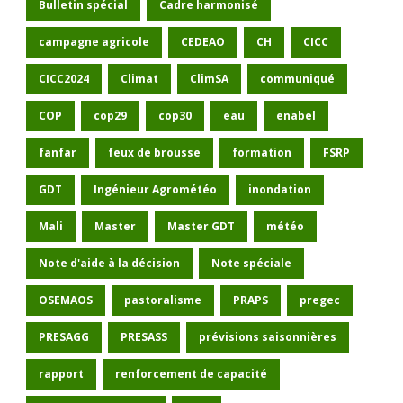
Bulletin spécial
Cadre harmonisé
campagne agricole
CEDEAO
CH
CICC
CICC2024
Climat
ClimSA
communiqué
COP
cop29
cop30
eau
enabel
fanfar
feux de brousse
formation
FSRP
GDT
Ingénieur Agrométéo
inondation
Mali
Master
Master GDT
météo
Note d'aide à la décision
Note spéciale
OSEMAOS
pastoralisme
PRAPS
pregec
PRESAGG
PRESASS
prévisions saisonnières
rapport
renforcement de capacité