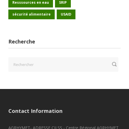
Resssources en eau
SRIP
sécurité alimentaire
USAID
Recherche
Contact Information
AGRHYMET- ADRESSE CILSS - Centre Régional AGRHYMET