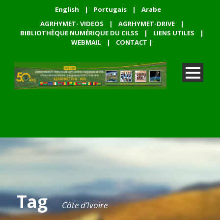
English
|
Portugais
|
Arabe
AGRHYMET- VIDEOS
|
AGRHYMET-DRIVE
|
BIBLIOTHÈQUE NUMÉRIQUE DU CILSS
|
LIENS UTILES
|
WEBMAIL
|
CONTACT
|
Tag
Côte d’Ivoire