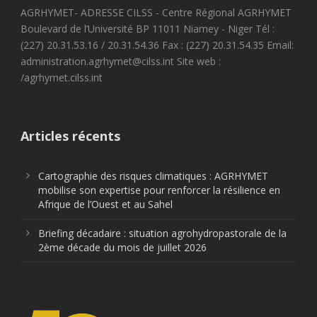
AGRHYMET- ADRESSE CILSS - Centre Régional AGRHYMET
Boulevard de l’Université BP 11011 Niamey - Niger Tél :
(227) 20.31.53.16 / 20.31.54.36 Fax : (227) 20.31.54.35 Email:
administration.agrhymet@cilss.int Site web :
/agrhymet.cilss.int
Articles récents
Cartographie des risques climatiques : AGRHYMET
mobilise son expertise pour renforcer la résilience en
Afrique de l’Ouest et au Sahel
Briefing décadaire : situation agrohydropastorale de la
2ème décade du mois de juillet 2026