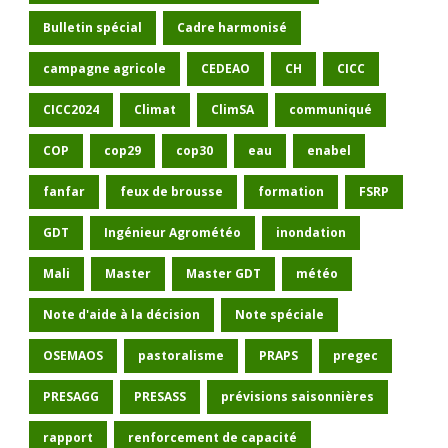
Bulletin spécial
Cadre harmonisé
campagne agricole
CEDEAO
CH
CICC
CICC2024
Climat
ClimSA
communiqué
COP
cop29
cop30
eau
enabel
fanfar
feux de brousse
formation
FSRP
GDT
Ingénieur Agrométéo
inondation
Mali
Master
Master GDT
météo
Note d'aide à la décision
Note spéciale
OSEMAOS
pastoralisme
PRAPS
pregec
PRESAGG
PRESASS
prévisions saisonnières
rapport
renforcement de capacité