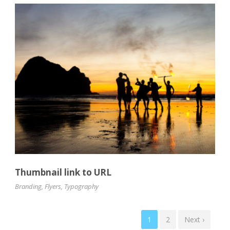
Thumbnail link to URL
Branding
,
Flyers
,
Typography
1
2
Next ›