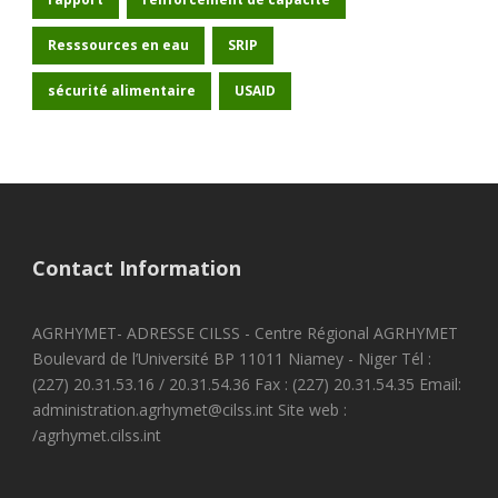
Resssources en eau
SRIP
sécurité alimentaire
USAID
Contact Information
AGRHYMET- ADRESSE CILSS - Centre Régional AGRHYMET
Boulevard de l’Université BP 11011 Niamey - Niger Tél :
(227) 20.31.53.16 / 20.31.54.36 Fax : (227) 20.31.54.35 Email:
administration.agrhymet@cilss.int Site web :
/agrhymet.cilss.int