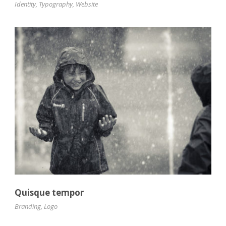
Identity
,
Typography
,
Website
Quisque tempor
Branding
,
Logo