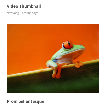
Video Thumbnail
Branding
,
Identity
,
Logo
Proin pellentesque