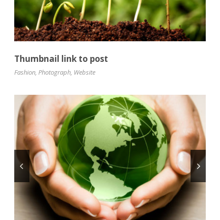
Thumbnail link to post
Fashion
,
Photograph
,
Website