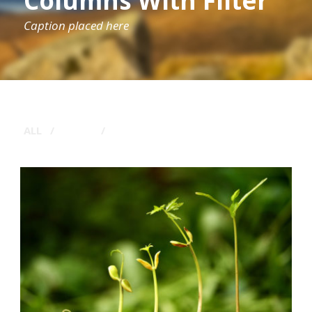
Columns With Filter
Caption placed here
ALL
/
LOGO
/
TYPOGRAPHY