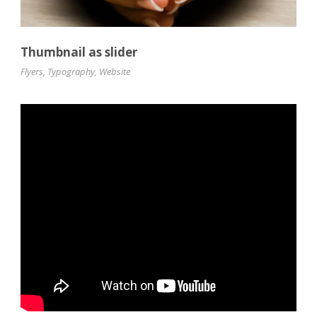
Thumbnail as slider
Flyers
,
Typography
,
Website