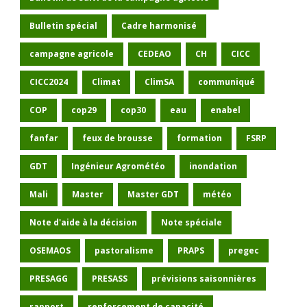
Bulletin spécial
Cadre harmonisé
campagne agricole
CEDEAO
CH
CICC
CICC2024
Climat
ClimSA
communiqué
COP
cop29
cop30
eau
enabel
fanfar
feux de brousse
formation
FSRP
GDT
Ingénieur Agrométéo
inondation
Mali
Master
Master GDT
météo
Note d'aide à la décision
Note spéciale
OSEMAOS
pastoralisme
PRAPS
pregec
PRESAGG
PRESASS
prévisions saisonnières
rapport
renforcement de capacité