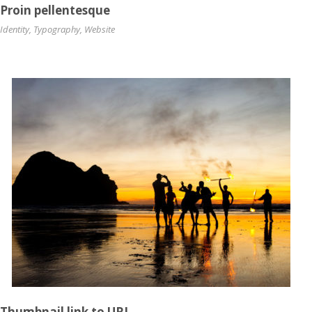
Proin pellentesque
Identity
,
Typography
,
Website
Thumbnail link to URL