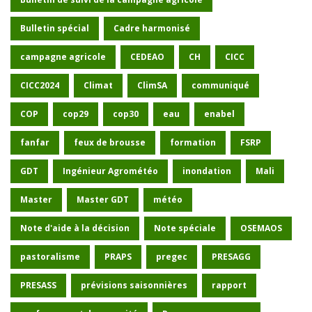
Bulletin spécial
Cadre harmonisé
campagne agricole
CEDEAO
CH
CICC
CICC2024
Climat
ClimSA
communiqué
COP
cop29
cop30
eau
enabel
fanfar
feux de brousse
formation
FSRP
GDT
Ingénieur Agrométéo
inondation
Mali
Master
Master GDT
météo
Note d'aide à la décision
Note spéciale
OSEMAOS
pastoralisme
PRAPS
pregec
PRESAGG
PRESASS
prévisions saisonnières
rapport