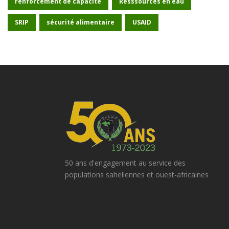
renforcement de capacité
Resssources en eau
SRIP
sécurité alimentaire
USAID
50 ans d'engagement au service des
populations saheliennes et ouest-africaines