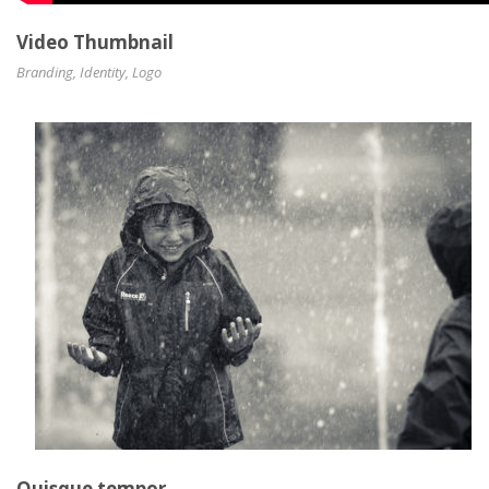
Video Thumbnail
Branding
,
Identity
,
Logo
Quisque tempor