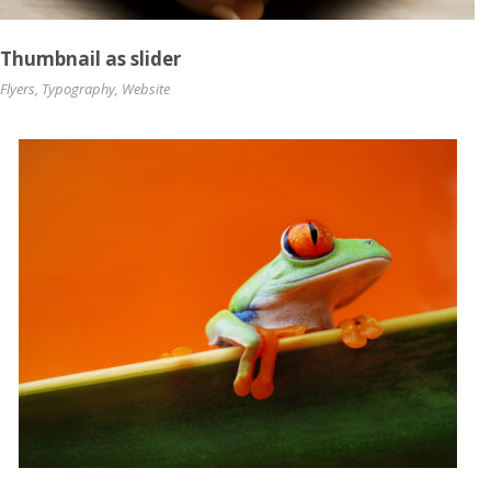
Thumbnail as slider
Flyers
,
Typography
,
Website