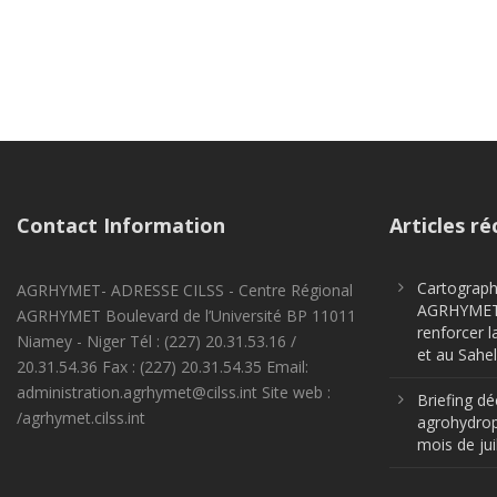
Contact Information
Articles ré
Cartographi
AGRHYMET- ADRESSE CILSS - Centre Régional
AGRHYMET m
AGRHYMET Boulevard de l’Université BP 11011
renforcer l
Niamey - Niger Tél : (227) 20.31.53.16 /
et au Sahel
20.31.54.36 Fax : (227) 20.31.54.35 Email:
administration.agrhymet@cilss.int Site web :
Briefing dé
/agrhymet.cilss.int
agrohydrop
mois de jui