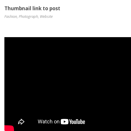
Thumbnail link to post
Fashion
,
Photograph
,
Website