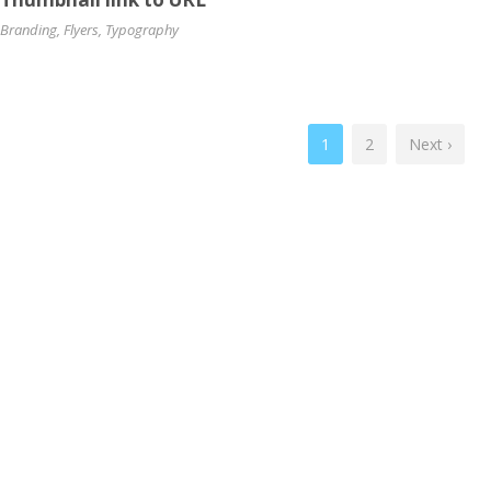
Branding
,
Flyers
,
Typography
1
2
Next ›