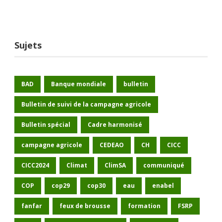
Sujets
BAD
Banque mondiale
bulletin
Bulletin de suivi de la campagne agricole
Bulletin spécial
Cadre harmonisé
campagne agricole
CEDEAO
CH
CICC
CICC2024
Climat
ClimSA
communiqué
COP
cop29
cop30
eau
enabel
fanfar
feux de brousse
formation
FSRP