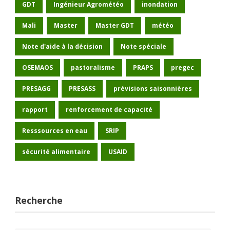
GDT
Ingénieur Agrométéo
inondation
Mali
Master
Master GDT
météo
Note d'aide à la décision
Note spéciale
OSEMAOS
pastoralisme
PRAPS
pregec
PRESAGG
PRESASS
prévisions saisonnières
rapport
renforcement de capacité
Resssources en eau
SRIP
sécurité alimentaire
USAID
Recherche