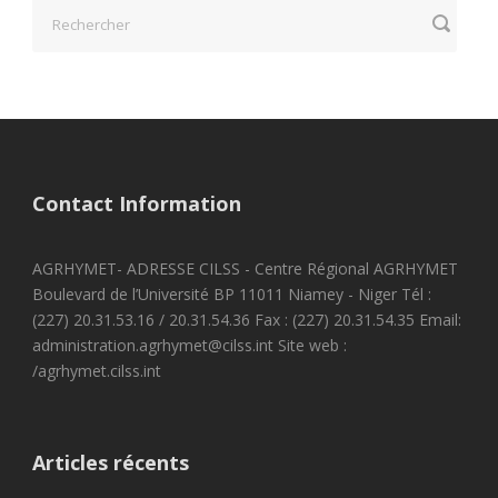
Contact Information
AGRHYMET- ADRESSE CILSS - Centre Régional AGRHYMET
Boulevard de l’Université BP 11011 Niamey - Niger Tél :
(227) 20.31.53.16 / 20.31.54.36 Fax : (227) 20.31.54.35 Email:
administration.agrhymet@cilss.int Site web :
/agrhymet.cilss.int
Articles récents