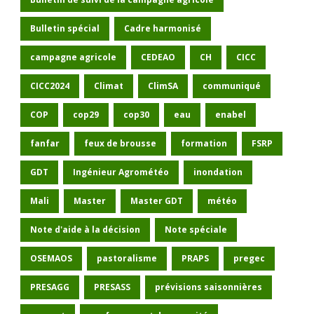
Bulletin spécial
Cadre harmonisé
campagne agricole
CEDEAO
CH
CICC
CICC2024
Climat
ClimSA
communiqué
COP
cop29
cop30
eau
enabel
fanfar
feux de brousse
formation
FSRP
GDT
Ingénieur Agrométéo
inondation
Mali
Master
Master GDT
météo
Note d'aide à la décision
Note spéciale
OSEMAOS
pastoralisme
PRAPS
pregec
PRESAGG
PRESASS
prévisions saisonnières