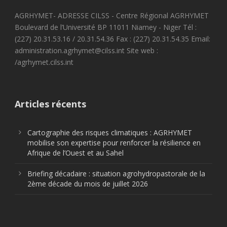
AGRHYMET- ADRESSE CILSS - Centre Régional AGRHYMET
Boulevard de l’Université BP 11011 Niamey - Niger Tél :
(227) 20.31.53.16 / 20.31.54.36 Fax : (227) 20.31.54.35 Email:
administration.agrhymet@cilss.int Site web :
/agrhymet.cilss.int
Articles récents
Cartographie des risques climatiques : AGRHYMET
mobilise son expertise pour renforcer la résilience en
Afrique de l’Ouest et au Sahel
Briefing décadaire : situation agrohydropastorale de la
2ème décade du mois de juillet 2026