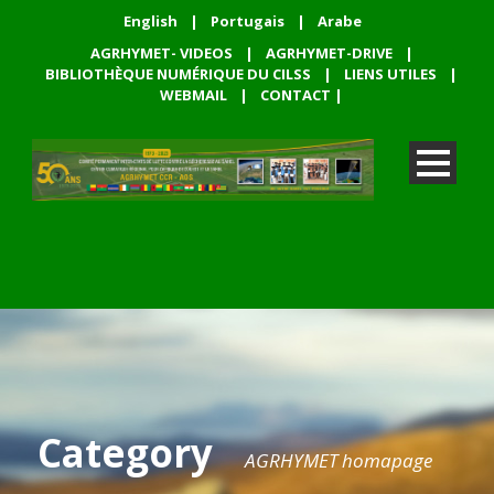
English
|
Portugais
|
Arabe
AGRHYMET- VIDEOS
|
AGRHYMET-DRIVE
|
BIBLIOTHÈQUE NUMÉRIQUE DU CILSS
|
LIENS UTILES
|
WEBMAIL
|
CONTACT
|
Category
AGRHYMET homapage