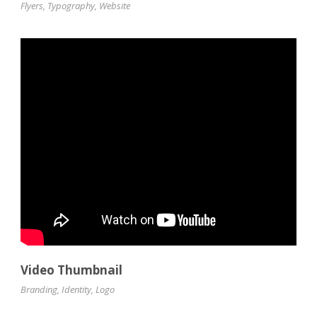
Flyers
,
Typography
,
Website
Video Thumbnail
Branding
,
Identity
,
Logo