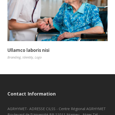
Ullamco laboris nisi
Branding
,
Identity
,
Logo
Contact Information
AGRHYMET- ADRESSE CILSS - Centre Régional AGRHYMET
Boulevard de l’Université BP 11011 Niamey - Niger Tél :