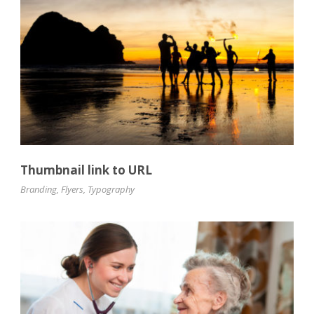
Thumbnail link to URL
Branding
,
Flyers
,
Typography