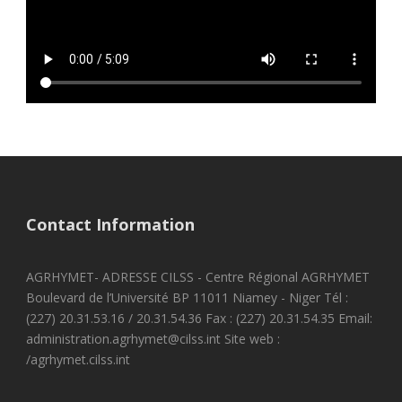
Contact Information
AGRHYMET- ADRESSE CILSS - Centre Régional AGRHYMET
Boulevard de l’Université BP 11011 Niamey - Niger Tél :
(227) 20.31.53.16 / 20.31.54.36 Fax : (227) 20.31.54.35 Email:
administration.agrhymet@cilss.int Site web :
/agrhymet.cilss.int