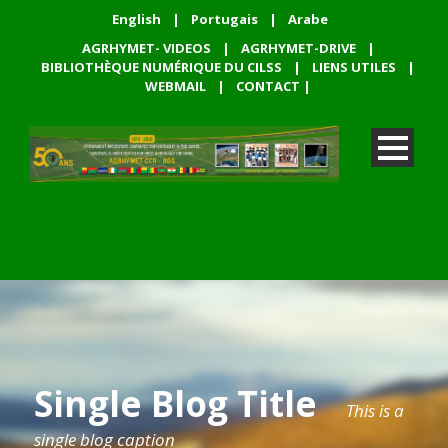
English
|
Portugais
|
Arabe
AGRHYMET- VIDEOS
|
AGRHYMET-DRIVE
|
BIBLIOTHÈQUE NUMÉRIQUE DU CILSS
|
LIENS UTILES
|
WEBMAIL
|
CONTACT
|
Single Blog Title
This is a
single blog caption