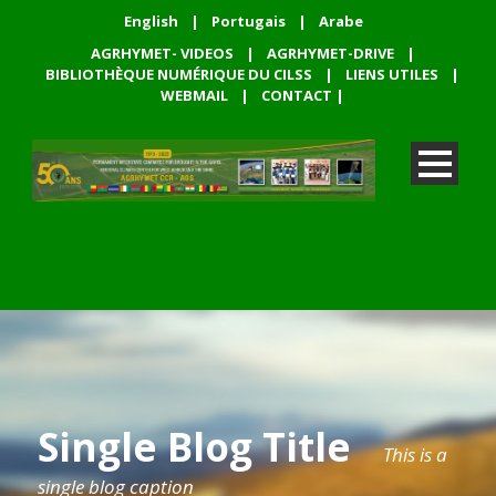
English
|
Portugais
|
Arabe
AGRHYMET- VIDEOS
|
AGRHYMET-DRIVE
|
BIBLIOTHÈQUE NUMÉRIQUE DU CILSS
|
LIENS UTILES
|
WEBMAIL
|
CONTACT
|
Single Blog Title
This is a
single blog caption