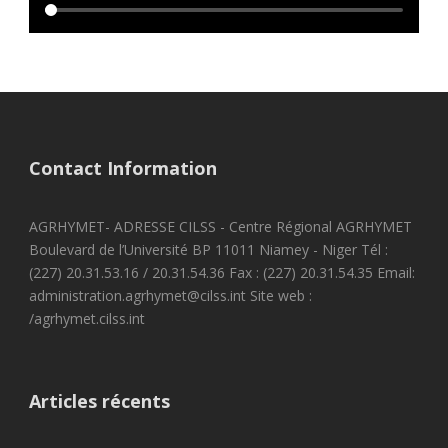
Contact Information
AGRHYMET- ADRESSE CILSS - Centre Régional AGRHYMET
Boulevard de l’Université BP 11011 Niamey - Niger Tél :
(227) 20.31.53.16 / 20.31.54.36 Fax : (227) 20.31.54.35 Email:
administration.agrhymet@cilss.int Site web :
/agrhymet.cilss.int
Articles récents