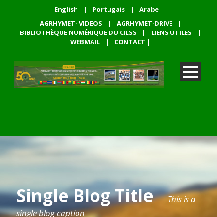
English
|
Portugais
|
Arabe
AGRHYMET- VIDEOS
|
AGRHYMET-DRIVE
|
BIBLIOTHÈQUE NUMÉRIQUE DU CILSS
|
LIENS UTILES
|
WEBMAIL
|
CONTACT
|
Single Blog Title
This is a
single blog caption