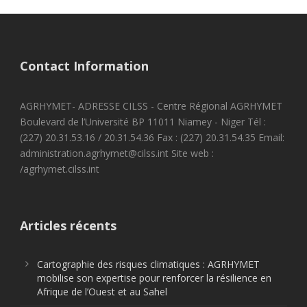
Contact Information
AGRHYMET- ADRESSE CILSS - Centre Régional AGRHYMET
Boulevard de l’Université BP 11011 Niamey - Niger Tél :
(227) 20.31.53.16 / 20.31.54.36 Fax : (227) 20.31.54.35 Email:
administration.agrhymet@cilss.int Site web :
/agrhymet.cilss.int
Articles récents
Cartographie des risques climatiques : AGRHYMET
mobilise son expertise pour renforcer la résilience en
Afrique de l’Ouest et au Sahel