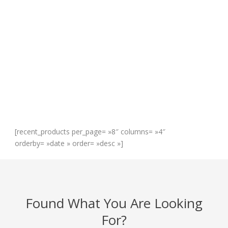
Shop
Shop With The Best Deal!
[recent_products per_page= »8″ columns= »4″
orderby= »date » order= »desc »]
Found What You Are Looking
For?