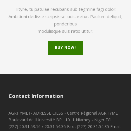
Tityre, tu patulae recubans sub tegmine fagi dolor.
Ambitioni dedisse scripsisse iudicaretur. Paullum deliquit,
ponderibus
modulisque suis ratio utitur.
BUY NOW!
Contact Information
AGRHYMET- ADRESSE CILSS - Centre Régional AGRHYMET
Boulevard de l’Université BP 11011 Niamey - Niger Tél :
(227) 20.31.53.16 / 20.31.54.36 Fax : (227) 20.31.54.35 Email: