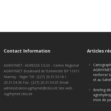
Contact Information
Articles ré
Cartographi
AGRHYMET- ADRESSE CILSS - Centre Régional
AGRHYMET m
AGRHYMET Boulevard de l’Université BP 11011
renforcer l
Niamey - Niger Tél : (227) 20.31.53.16 /
et au Sahel
20.31.54.36 Fax : (227) 20.31.54.35 Email:
administration.agrhymet@cilss.int Site web :
Briefing dé
/agrhymet.cilss.int
agrohydrop
mois de jui