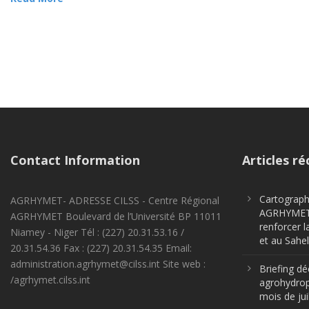
Contact Information
Articles ré
Cartographi
AGRHYMET- ADRESSE CILSS - Centre Régional
AGRHYMET m
AGRHYMET Boulevard de l’Université BP 11011
renforcer l
Niamey - Niger Tél : (227) 20.31.53.16 /
et au Sahel
20.31.54.36 Fax : (227) 20.31.54.35 Email:
administration.agrhymet@cilss.int Site web :
Briefing dé
/agrhymet.cilss.int
agrohydrop
mois de jui