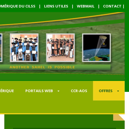
MÉRIQUE DU CILSS
|
LIENS UTILES
|
WEBMAIL
|
CONTACT
|
ÉRIQUE
PORTAILS WEB
CCR-AOS
OFFRES