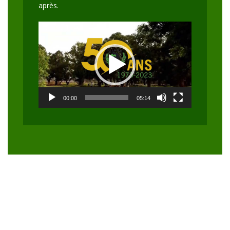
après.
Lecteur
vidéo
00:00
05:14