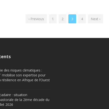
‹ Previous
1
2
3
4
Next ›
cents
e des risques climatiques :
obilise son expertise pour
a résilience en Afrique de l’Ouest
cadaire : situation
astorale de la 2ème décade du
llet 2026