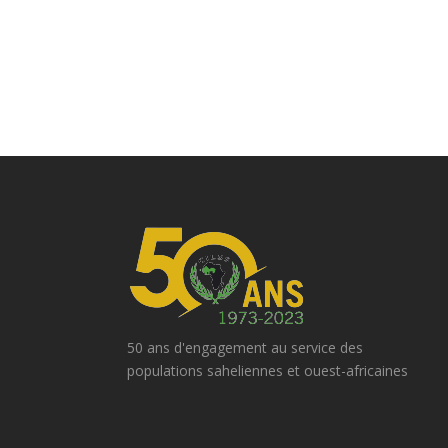
50 ans d'engagement au service des
populations saheliennes et ouest-africaines