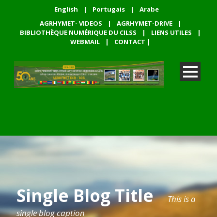
English
|
Portugais
|
Arabe
AGRHYMET- VIDEOS
|
AGRHYMET-DRIVE
|
BIBLIOTHÈQUE NUMÉRIQUE DU CILSS
|
LIENS UTILES
|
WEBMAIL
|
CONTACT
|
Single Blog Title
This is a
single blog caption