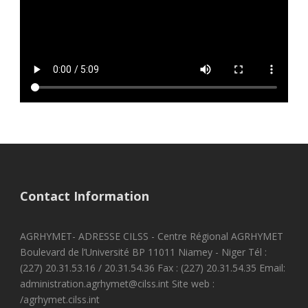
Contact Information
AGRHYMET- ADRESSE CILSS - Centre Régional AGRHYMET
Boulevard de l’Université BP 11011 Niamey - Niger Tél :
(227) 20.31.53.16 / 20.31.54.36 Fax : (227) 20.31.54.35 Email:
administration.agrhymet@cilss.int Site web :
/agrhymet.cilss.int