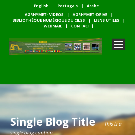
English
|
Portugais
|
Arabe
AGRHYMET- VIDEOS
|
AGRHYMET-DRIVE
|
BIBLIOTHÈQUE NUMÉRIQUE DU CILSS
|
LIENS UTILES
|
WEBMAIL
|
CONTACT
|
Single Blog Title
This is a
single blog caption