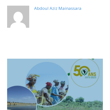
Abdoul Aziz Mainassara