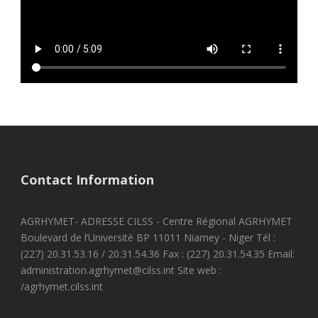
Contact Information
AGRHYMET- ADRESSE CILSS - Centre Régional AGRHYMET
Boulevard de l’Université BP 11011 Niamey - Niger Tél :
(227) 20.31.53.16 / 20.31.54.36 Fax : (227) 20.31.54.35 Email:
administration.agrhymet@cilss.int Site web :
/agrhymet.cilss.int