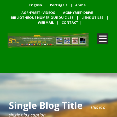
English
|
Portugais
|
Arabe
AGRHYMET- VIDEOS
|
AGRHYMET-DRIVE
|
BIBLIOTHÈQUE NUMÉRIQUE DU CILSS
|
LIENS UTILES
|
WEBMAIL
|
CONTACT
|
Single Blog Title
This is a
single blog caption