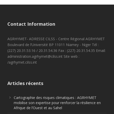
Contact Information
AGRHYMET- ADRESSE CILSS - Centre Régional AGRHYMET
Boulevard de l’Université BP 11011 Niamey - Niger Tél :
(227) 20.31.53.16 / 20.31.54.36 Fax : (227) 20.31.54.35 Email:
administration.agrhymet@cilss.int Site web :
/agrhymet.cilss.int
Articles récents
Cartographie des risques climatiques : AGRHYMET
mobilise son expertise pour renforcer la résilience en
Afrique de l’Ouest et au Sahel