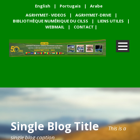
English
|
Portugais
|
Arabe
AGRHYMET- VIDEOS
|
AGRHYMET-DRIVE
|
BIBLIOTHÈQUE NUMÉRIQUE DU CILSS
|
LIENS UTILES
|
WEBMAIL
|
CONTACT
|
Single Blog Title
This is a
single blog caption