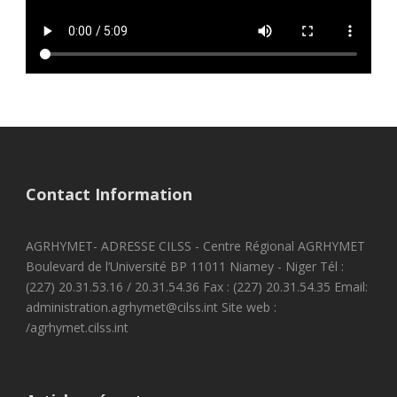
Contact Information
AGRHYMET- ADRESSE CILSS - Centre Régional AGRHYMET
Boulevard de l’Université BP 11011 Niamey - Niger Tél :
(227) 20.31.53.16 / 20.31.54.36 Fax : (227) 20.31.54.35 Email:
administration.agrhymet@cilss.int Site web :
/agrhymet.cilss.int