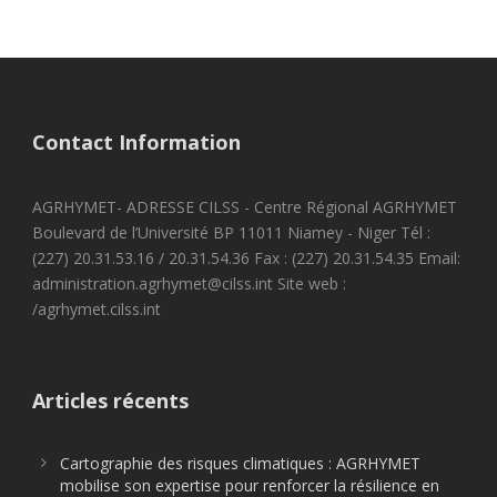
Contact Information
AGRHYMET- ADRESSE CILSS - Centre Régional AGRHYMET
Boulevard de l’Université BP 11011 Niamey - Niger Tél :
(227) 20.31.53.16 / 20.31.54.36 Fax : (227) 20.31.54.35 Email:
administration.agrhymet@cilss.int Site web :
/agrhymet.cilss.int
Articles récents
Cartographie des risques climatiques : AGRHYMET
mobilise son expertise pour renforcer la résilience en