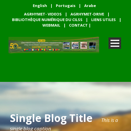
English
|
Portugais
|
Arabe
AGRHYMET- VIDEOS
|
AGRHYMET-DRIVE
|
BIBLIOTHÈQUE NUMÉRIQUE DU CILSS
|
LIENS UTILES
|
WEBMAIL
|
CONTACT
|
Single Blog Title
This is a
single blog caption