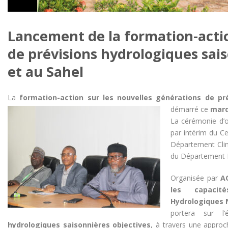
Lancement de la formation-actio
de prévisions hydrologiques sai
et au Sahel
La
formation-action sur les nouvelles générations de pr
démarré ce
mard
La cérémonie d’o
par intérim du 
Département Clim
du Département 
Organisée par
A
les capacit
Hydrologiques
N
portera sur l’é
hydrologiques saisonnières objectives
, à travers une approc