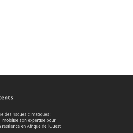
cents
e des risques climatiques :
obilise son expertise pour
a résilience en Afrique de l’Ouest