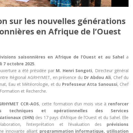
n sur les nouvelles générations
sonnières en Afrique de l’Ouest
évisions saisonnières en Afrique de l’Ouest et au Sahel
a
i 7 octobre 2025
.
uverture a été présidée par
M. Henri Songoti
, Directeur général
Centre Régional AGRHYMET, en présence du
Dr Abdou Ali
, Chef du
at, Eau et Météorologie, et du
Professeur Atta Sanoussi
, Chef
Formation et Recherche.
GRHYMET CCR-AOS
, cette formation d’un mois vise à
renforcer
és techniques et opérationnelles des Services
ationaux (SHN)
des 17 pays d’Afrique de l’Ouest et du Sahel. Elle
laboration, l’interprétation et l’évaluation des
prévisions
he innovante alliant
programmation informatique, utilisation