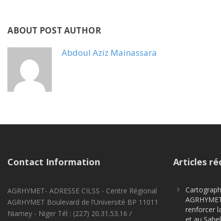
ABOUT POST AUTHOR
Abdoul Aziz Mainassara
Contact Information
Articles ré
Cartographi
AGRHYMET- ADRESSE CILSS - Centre Régional
AGRHYMET m
AGRHYMET Boulevard de l’Université BP 11011
renforcer l
Niamey - Niger Tél : (227) 20.31.53.16 /
et au Sahel