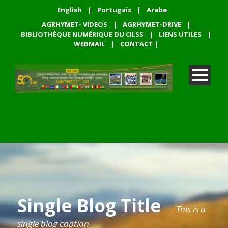
English
|
Portugais
|
Arabe
AGRHYMET- VIDEOS
|
AGRHYMET-DRIVE
|
BIBLIOTHÈQUE NUMÉRIQUE DU CILSS
|
LIENS UTILES
|
WEBMAIL
|
CONTACT
|
Single Blog Title
This is a
single blog caption