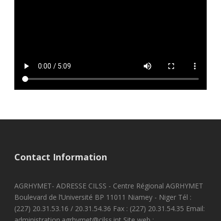
Contact Information
AGRHYMET- ADRESSE CILSS - Centre Régional AGRHYMET
Boulevard de l’Université BP 11011 Niamey - Niger Tél :
(227) 20.31.53.16 / 20.31.54.36 Fax : (227) 20.31.54.35 Email:
administration.agrhymet@cilss.int Site web :