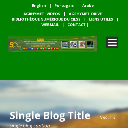
English
|
Portugais
|
Arabe
AGRHYMET- VIDEOS
|
AGRHYMET-DRIVE
|
BIBLIOTHÈQUE NUMÉRIQUE DU CILSS
|
LIENS UTILES
|
WEBMAIL
|
CONTACT
|
Single Blog Title
This is a
single blog caption