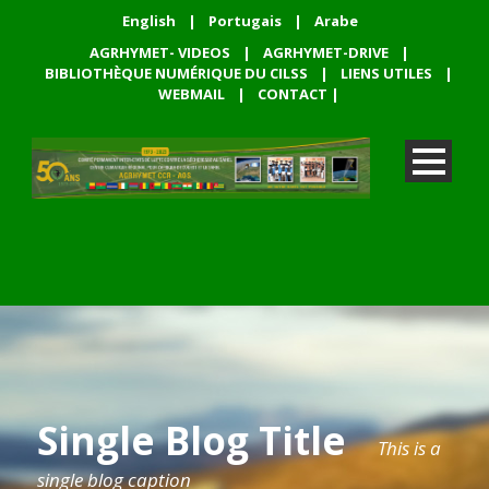
English
|
Portugais
|
Arabe
AGRHYMET- VIDEOS
|
AGRHYMET-DRIVE
|
BIBLIOTHÈQUE NUMÉRIQUE DU CILSS
|
LIENS UTILES
|
WEBMAIL
|
CONTACT
|
Single Blog Title
This is a
single blog caption