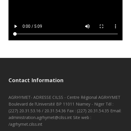
Contact Information
AGRHYMET- ADRESSE CILSS - Centre Régional AGRHYMET
Boulevard de l’Université BP 11011 Niamey - Niger Tél :
(227) 20.31.53.16 / 20.31.54.36 Fax : (227) 20.31.54.35 Email:
administration.agrhymet@cilss.int Site web :
/agrhymet.cilss.int