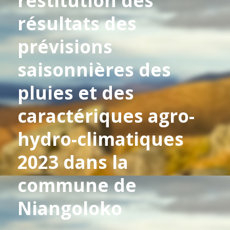
restitution des
résultats des
prévisions
saisonnières des
pluies et des
caractériques agro-
hydro-climatiques
2023 dans la
commune de
Niangoloko