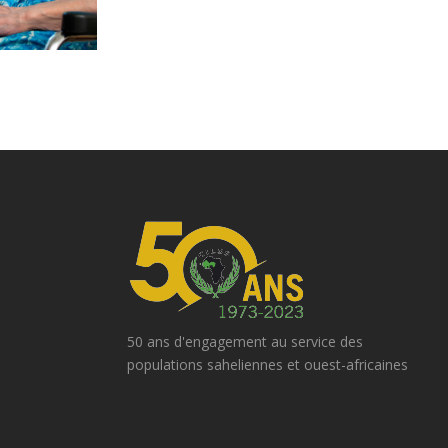
50 ans d'engagement au service des
populations saheliennes et ouest-africaines