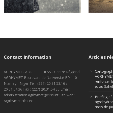
Contact Information
Articles ré
Cartographi
AGRHYMET- ADRESSE CILSS - Centre Régional
AGRHYMET m
AGRHYMET Boulevard de l’Université BP 11011
renforcer l
Niamey - Niger Tél : (227) 20.31.53.16 /
et au Sahel
20.31.54.36 Fax : (227) 20.31.54.35 Email:
administration.agrhymet@cilss.int Site web :
Briefing dé
/agrhymet.cilss.int
agrohydrop
mois de jui